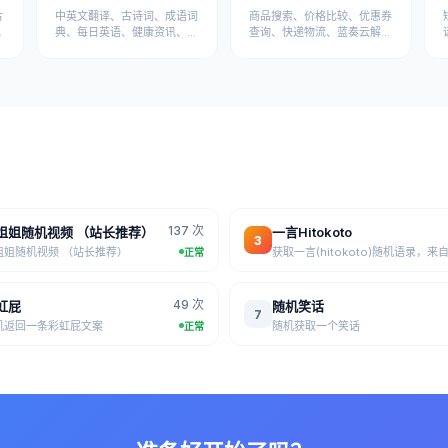
片
中英文翻译、古诗词、成语词
商品搜索、价格比较、优惠券
典、每日英语、健康资讯、医
查询、快递物流、蓝奏云解析
疗知识等学习健康API
等电商工具API
137 次
姐姐随机视频 （站长推荐）
一言Hitokoto
3
姐姐随机视频 （站长推荐）
正常
49 次
虹屁
随机笑话
7
机返回一条彩虹屁文案
随机获取一个笑话
正常