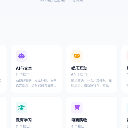
API 接口
注册用户
总调用
AI与文本
娱乐互动
11 个接口
69 个接口
解
AI智能对话、文本处理、自然
随机笑话、一言、表情包、星
络
语言处理、语音识别与合成等
座运势、脑筋急转弯、壁纸图
用
人工智能API接口
片、文案语录、祝福文案等趣
味API
教育学习
电商购物
11 个接口
4 个接口