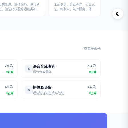
短信发送、邮件服务、语音通
工商信息、企业查询、实名认
话、验证码校验等通讯类API
证、物联网、法律服务、体育
接口
运动、招聘求职、地图定位等
专业API
查看全部
75 次
53 次
语音合成查询
4
获取一言(hitokoto)随机语录，来自网络收集的经典句子
语音合成服务
正常
正常
46 次
44 次
短信验证码
8
短信验证码生成与验证
正常
正常