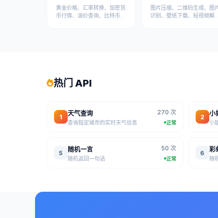
黄金价格、汇率转换、加密货
图片压缩、二维码生成、图
币行情、油价查询、比特币等
识别、壁纸下载、短视频解
金融数据API
析、视频下载等媒体处理API
热门 API
270 次
天气查询
小
1
2
查询指定城市的实时天气信息
小
正常
50 次
随机一言
彩
5
6
随机返回一句话
随
正常