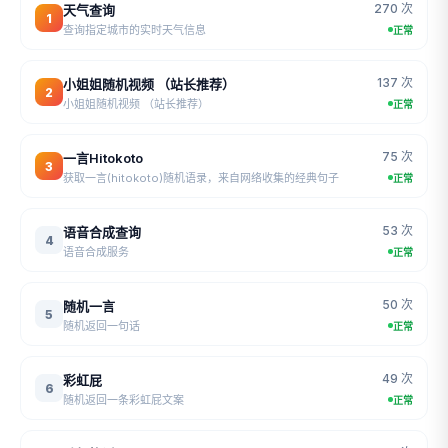
270 次
天气查询
1
查询指定城市的实时天气信息
正常
137 次
小姐姐随机视频 （站长推荐）
2
小姐姐随机视频 （站长推荐）
正常
75 次
一言Hitokoto
3
获取一言(hitokoto)随机语录，来自网络收集的经典句子
正常
53 次
语音合成查询
4
语音合成服务
正常
50 次
随机一言
5
随机返回一句话
正常
49 次
彩虹屁
6
随机返回一条彩虹屁文案
正常