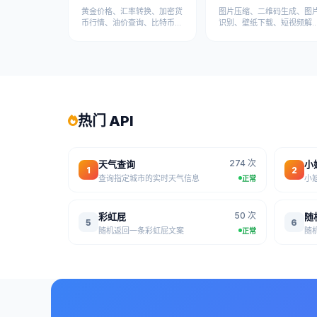
黄金价格、汇率转换、加密货
图片压缩、二维码生成、图
币行情、油价查询、比特币等
识别、壁纸下载、短视频解
金融数据API
析、视频下载等媒体处理API
热门 API
274 次
天气查询
小
1
2
查询指定城市的实时天气信息
小
正常
50 次
彩虹屁
随
5
6
随机返回一条彩虹屁文案
随
正常