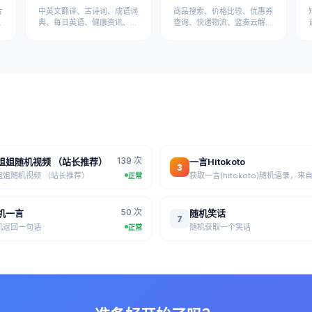
片
中英文翻译、古诗词、成语词
商品搜索、价格比较、优惠券
典、每日英语、健康资讯、医
查询、快递物流、蓝奏云解析
疗知识等学习健康API
等电商工具API
139 次
姐姐随机视频 （站长推荐）
一言Hitokoto
3
姐姐随机视频 （站长推荐）
正常
50 次
机一言
随机笑话
7
机返回一句话
随机获取一个笑话
正常