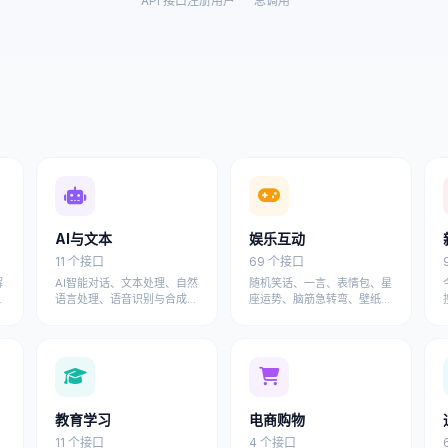
API 接口
注册用户
总调用
AI与文本
娱乐互动
11 个接口
69 个接口
解
AI智能对话、文本处理、自然
随机笑话、一言、表情包、星
络
语言处理、语音识别与合成等
座运势、脑筋急转弯、壁纸图
用
人工智能API接口
片、文案语录、祝福文案等趣
味API
教育学习
电商购物
11 个接口
4 个接口