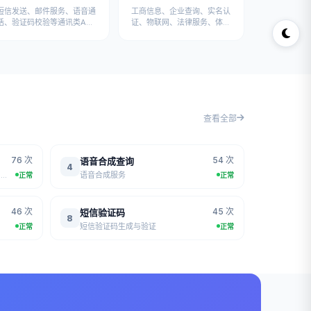
短信发送、邮件服务、语音通
工商信息、企业查询、实名认
话、验证码校验等通讯类API
证、物联网、法律服务、体育
接口
运动、招聘求职、地图定位等
专业API
查看全部
76 次
54 次
语音合成查询
4
获取一言(hitokoto)随机语录，来自网络收集的经典句子
语音合成服务
正常
正常
46 次
45 次
短信验证码
8
短信验证码生成与验证
正常
正常