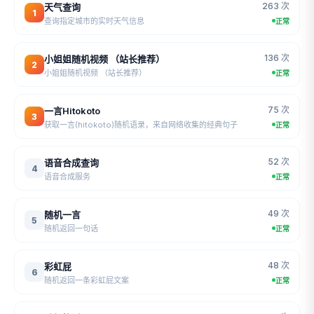
263 次
天气查询
1
查询指定城市的实时天气信息
正常
136 次
小姐姐随机视频 （站长推荐）
2
小姐姐随机视频 （站长推荐）
正常
75 次
一言Hitokoto
3
获取一言(hitokoto)随机语录，来自网络收集的经典句子
正常
52 次
语音合成查询
4
语音合成服务
正常
49 次
随机一言
5
随机返回一句话
正常
48 次
彩虹屁
6
随机返回一条彩虹屁文案
正常